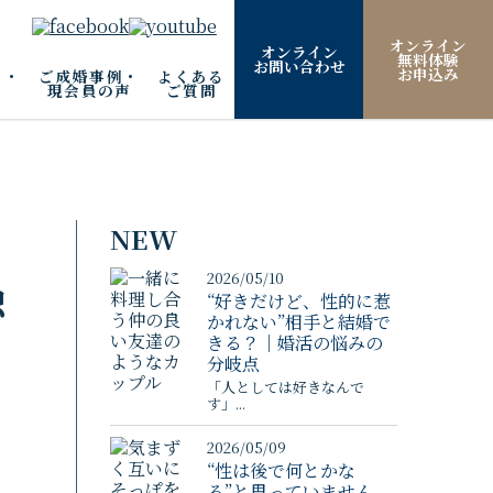
オンライン
オンライン
無料体験
お問い合わせ
お申込み
ム・
ご成婚事例・
よくある
現会員の声
ご質問
NEW
2026/05/10
独
“好きだけど、性的に惹
かれない”相手と結婚で
きる？｜婚活の悩みの
分岐点
「人としては好きなんで
す」...
2026/05/09
“性は後で何とかな
る”と思っていません