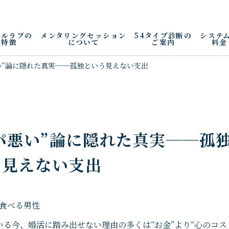
アルラブの
メンタリングセッション
54タイプ診断の
システ
特徴
について
ご案内
料金
い”論に隠れた真実──孤独という見えない支出
パ悪い”論に隠れた真実──孤
う見えない支出
る今、婚活に踏み出せない理由の多くは“お金”より“心のコス