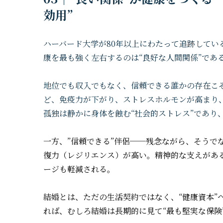
効用”
ハーバード大学が80年以上にわたって追跡している「
康を最も強く左右するのは“良好な人間関係”であ
地位でも収入でもなく、信頼できる誰かの存在こ
ど、免疫力が下がり、ストレスホルモンが高まり
孤独は静かに身体を蝕む“社会的ストレス”であり
一方、”信頼できる”伴侶──残念ながら、そうで
復力（レジリエンス）が高い。精神的な支えがあ
ージも軽減される。
結婚とは、ただの生活契約ではなく、“健康資本”
れば、むしろ結婚は長期的に見て“最も堅実な保険