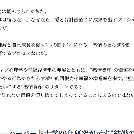
愛は軽んじられがちだ。
びは宿らない。なぜなら、愛とは計画通りに成果を出すプロジ
らだ。
解と自己成長を促す“心の筋トレ”になる。感情の揺らぎや衝
育てるプロセスなのだ。
"は、ポジティブ心理学や幸福経済学の発展とともに、“感情資産”の価値を
いやる行為がもたらす精神的回復力や幸福の増幅率を指す。短
かにする“感情資産”のリターンである。
で測れない価値を切り捨ててしまっていることにあるのではな
──ハーバード大学80年研究が示す“結婚