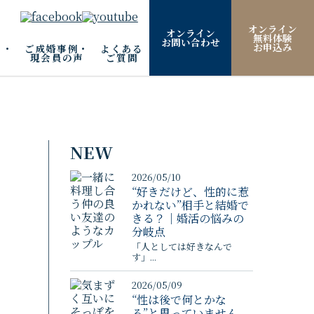
オンライン
オンライン
無料体験
お問い合わせ
お申込み
ム・
ご成婚事例・
よくある
現会員の声
ご質問
NEW
2026/05/10
ち
“好きだけど、性的に惹
かれない”相手と結婚で
きる？｜婚活の悩みの
分岐点
「人としては好きなんで
す」...
2026/05/09
“性は後で何とかな
る”と思っていません