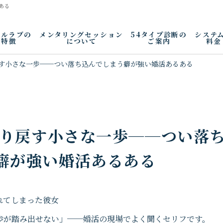
ある
アルラブの
メンタリングセッション
54タイプ診断の
システ
特徴
について
ご案内
料金
戻す小さな一歩──つい落ち込んでしまう癖が強い婚活あるある
取り戻す小さな一歩──つい落
癖が強い婚活あるある
歩が踏み出せない」──婚活の現場でよく聞くセリフです。