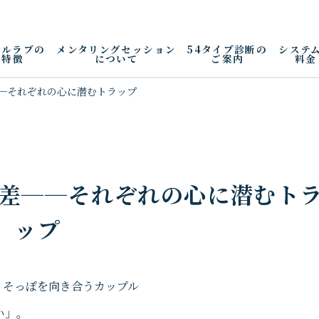
アルラブの
メンタリングセッション
54タイプ診断の
システ
特徴
について
ご案内
料金
─それぞれの心に潜むトラップ
女差──それぞれの心に潜むト
ップ
い」。