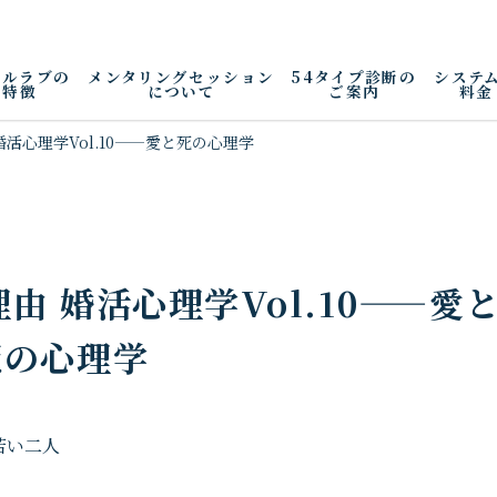
アルラブの
メンタリングセッション
54タイプ診断の
システ
特徴
について
ご案内
料金
活心理学Vol.10——愛と死の心理学
 婚活心理学Vol.10——愛
死の心理学