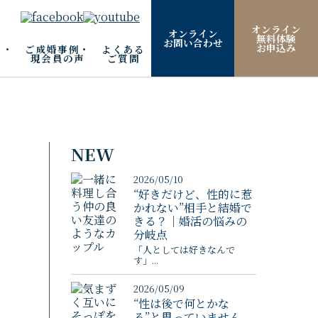
オンライン
オンライン
無料体験
お問い合わせ
お申込み
ム・
ご成婚事例・
よくある
現会員の声
ご質問
NEW
2026/05/10
と
“好きだけど、性的に惹
かれない”相手と結婚で
きる？｜婚活の悩みの
分岐点
「人としては好きなんで
す」...
2026/05/09
“性は後で何とかな
る”と思っていません