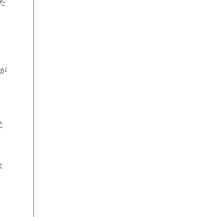
た
が
忙
ま