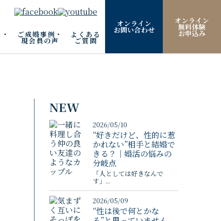
オンライン
オンライン
無料体験
お問い合わせ
お申込み
ム・
ご成婚事例・
よくある
現会員の声
ご質問
NEW
2026/05/10
“好きだけど、性的に惹
かれない”相手と結婚で
きる？｜婚活の悩みの
分岐点
「人としては好きなんで
す」...
2026/05/09
“性は後で何とかな
る”と思っていません