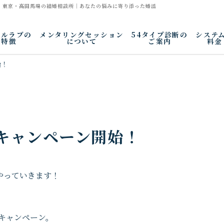
| 東京・高田馬場の結婚相談所｜あなたの悩みに寄り添った婚活
アルラブの
メンタリングセッション
54タイプ診断の
システ
特徴
について
ご案内
料金
始！
キャンペーン開始！
やっていきます！
介キャンペーン。